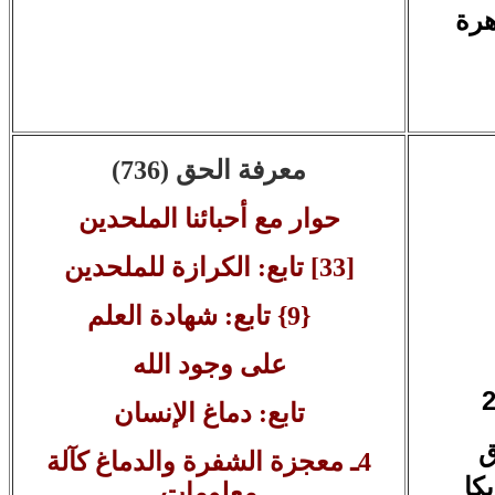
إجتماع صلاة
معرفة الحق (736)
حوار مع أحبائنا الملحدين
[33] تابع: الكرازة للملحدين
{9} تابع: شهادة العلم
على وجود الله
تابع: دماغ الإنسان
ق
4ـ معجزة الشفرة والدماغ كآلة
معلومات