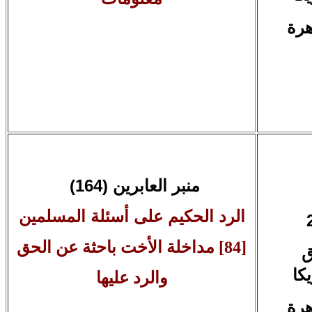
حلقة خاصة
المونديال الروحي
[2] أوجه الإختلاف بين المونديال
الروحي والمونديال الرياضي
منبر العابرين (164)
(
الرد الحكيم على أسئلة المسلمين
[84] مداخلة الأخت باحثة عن الحق
ق
والرد عليها