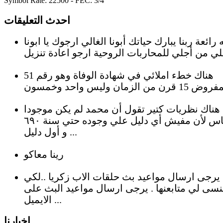
Symbol Rate: 22500 - FEC: 3/4
احدث التعليقات
رائعة ربنا يبارك حياتك أبونا الغالي ارجوك يا ابونا
هناك خطء املائي في شهادة الوفاة وهو رقم 51
هناك نظريات كتير تقول أن محمد لم يكن موجودا
بالأساس لأن مفيش أي دليل علي وجوده حتي سنة ٦٩٠
و أول دليل ...
رينا معاكو
يرجى ارسال مواعيد بث حلقات الاب زكريا ..لكي
نسى لي متابعنها . يرجى ارسال مواعيد البث على
الايميل ...
اخبارنا