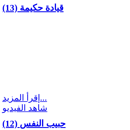
(13) قيادة حكيمة
إقرأ المزيد...
شاهد الفيديو
(12) حبيب النفس