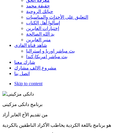
معرفة الحق
حقيقة محمد
حياتك الروحية
التعليق على الأحداث والمناسبات
إسألوا أهل الكتاب
إختبارات العابرين
يد الله الصالحة
منبر العابرين
شاهد قناة الفادى
بث مباشر اوربا و استراليا
بث مباشر امريكا-كندا
شارك معنا
مشروع الالف مشارك
اتصل بنا
Skip to content
برنامج دانكى مزكينى
من تقديم الأخ العابر أزاد
هو برنامج باللغة الكردية يخاطب الأكراد الناطقين بالكردية