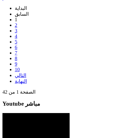
البداية
السابق
1
2
3
4
5
6
7
8
9
10
التالي
النهاية
الصفحة 1 من 42
Youtube مباشر