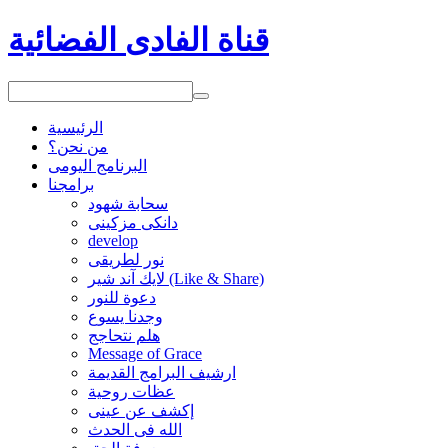
قناة الفادى الفضائية
الرئيسية
من نحن؟
البرنامج اليومى
برامجنا
سحابة شهود
دانكى مزكينى
develop
نور لطريقى
لايك آند شير (Like & Share)
دعوة للنور
وجدنا يسوع
هلم نتحاجج
Message of Grace
ارشيف البرامج القديمة
عظات روحية
إكشف عن عينى
الله فى الحدث